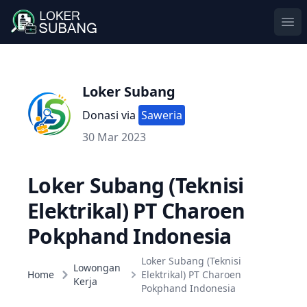
Ope
Loker Subang
Donasi via
Saweria
30 Mar 2023
Loker Subang (Teknisi
Elektrikal) PT Charoen
Pokphand Indonesia
Loker Subang (Teknisi
Lowongan
Home
Elektrikal) PT Charoen
Kerja
Pokphand Indonesia