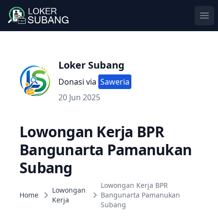
Ope
Loker Subang
Donasi via
Saweria
20 Jun 2025
Lowongan Kerja BPR
Bangunarta Pamanukan
Subang
Lowongan Kerja BPR
Lowongan
Home
Bangunarta Pamanukan
Kerja
Subang