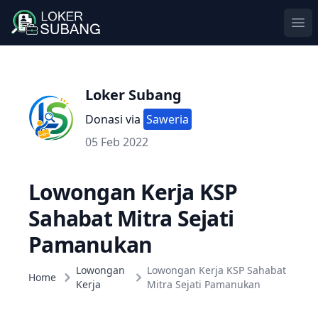
Ope
Loker Subang
Donasi via
Saweria
05 Feb 2022
Lowongan Kerja KSP
Sahabat Mitra Sejati
Pamanukan
Lowongan
Lowongan Kerja KSP Sahabat
Home
Kerja
Mitra Sejati Pamanukan