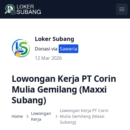
Ope
Loker Subang
Donasi via
Saweria
12 Mar 2026
Lowongan Kerja PT Corin
Mulia Gemilang (Maxxi
Subang)
Lowongan Kerja PT Corin
Lowongan
Home
Mulia Gemilang (Maxxi
Kerja
Subang)