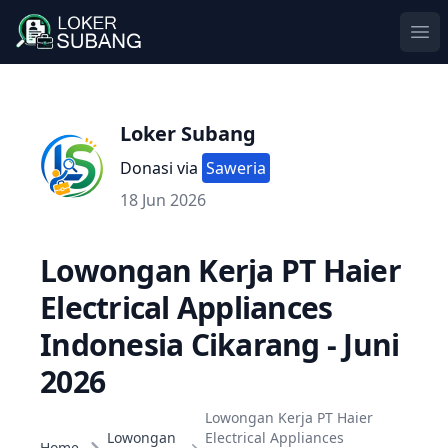
Ope
Loker Subang
Donasi via
Saweria
18 Jun 2026
Lowongan Kerja PT Haier
Electrical Appliances
Indonesia Cikarang - Juni
2026
Lowongan Kerja PT Haier
Lowongan
Electrical Appliances
Home