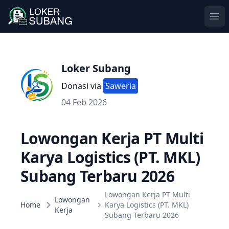
Ope
Loker Subang
Donasi via
Saweria
04 Feb 2026
Lowongan Kerja PT Multi
Karya Logistics (PT. MKL)
Subang Terbaru 2026
Lowongan Kerja PT Multi
Lowongan
Home
Karya Logistics (PT. MKL)
Kerja
Subang Terbaru 2026