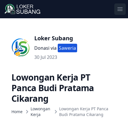
Ope
Loker Subang
Donasi via
Saweria
30 Jul 2023
Lowongan Kerja PT
Panca Budi Pratama
Cikarang
Lowongan
Lowongan Kerja PT Panca
Home
Kerja
Budi Pratama Cikarang