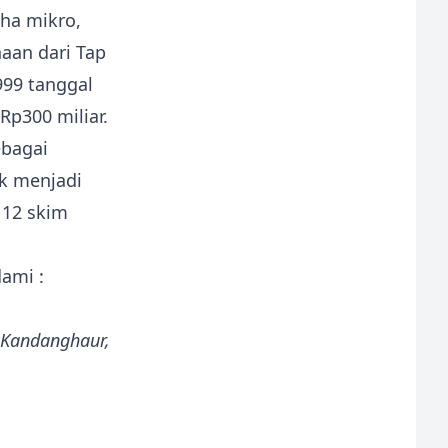
ha mikro,
naan dari Tap
999 tanggal
Rp300 miliar.
ebagai
k menjadi
 12 skim
ami :
, Kandanghaur,