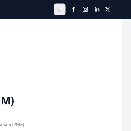
NM)
adani (PNM)