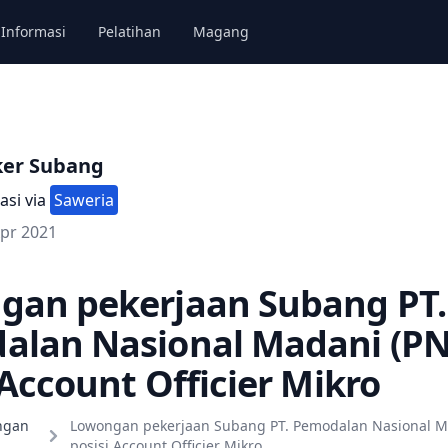
Informasi
Pelatihan
Magang
ker Subang
asi via
Saweria
Apr 2021
gan pekerjaan Subang PT.
alan Nasional Madani (P
 Account Officier Mikro
ngan
Lowongan pekerjaan Subang PT. Pemodalan Nasional M
posisi Account Officier Mikro