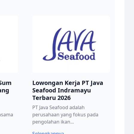
 Sum
Lowongan Kerja PT Java
ang
Seafood Indramayu
Terbaru 2026
PT Java Seafood adalah
jasama
perusahaan yang fokus pada
pengolahan ikan...
Selengkapnya..