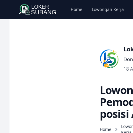
Home
Lowongan Kerja
Lo
Don
18 
Lowon
Pemod
posisi
Lowo
Home
Kerja