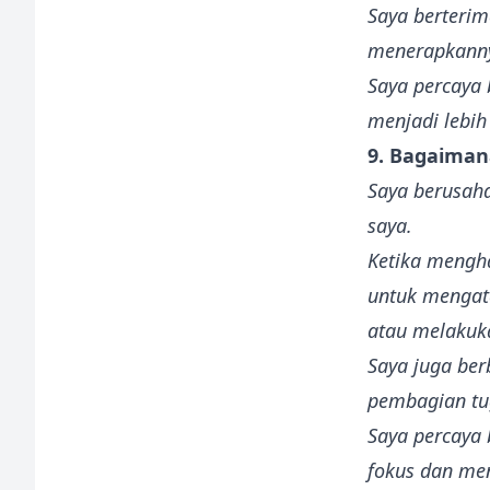
Saya berterim
menerapkanny
Saya percaya 
menjadi lebih
9. Bagaiman
Saya berusah
saya.
Ketika mengha
untuk mengata
atau melakuka
Saya juga ber
pembagian tug
Saya percaya
fokus dan men