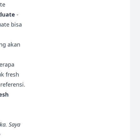
duate
-
ate bisa
ng akan
erapa
k fresh
referensi.
esh
ika. Saya
m