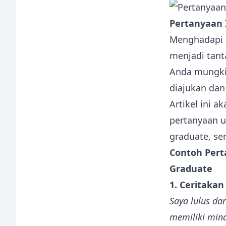
Pertanyaan 
Menghadapi p
menjadi tant
Anda mungkin
diajukan da
Artikel ini 
pertanyaan u
graduate, se
Contoh Pert
Graduate
1. Ceritakan
Saya lulus da
memiliki min