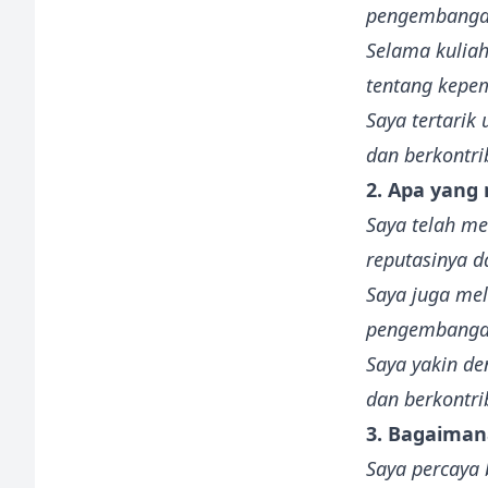
pengembangan
Selama kuliah
tentang kepe
Saya tertarik
dan berkontri
2. Apa yang
Saya telah me
reputasinya d
Saya juga me
pengembangan
Saya yakin de
dan berkontr
3. Bagaima
Saya percaya