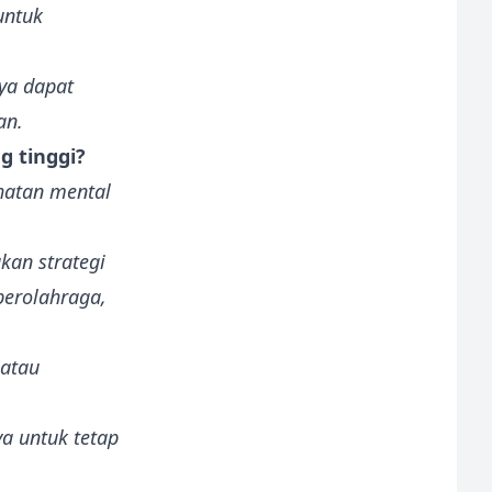
untuk
ya dapat
an.
 tinggi?
hatan mental
kan strategi
berolahraga,
 atau
 untuk tetap