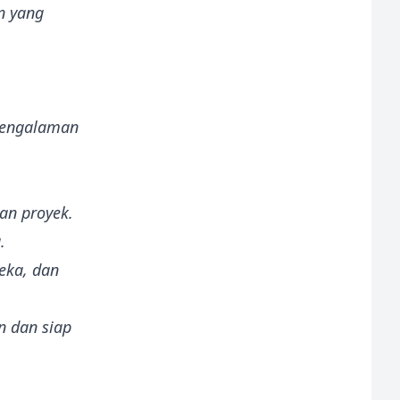
n yang
 pengalaman
an proyek.
a.
eka, dan
n dan siap