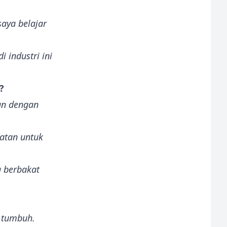
saya belajar
 industri ini
?
san dengan
atan untuk
g berbakat
 tumbuh.