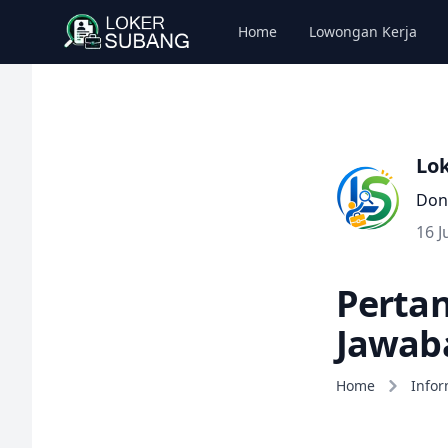
Home
Lowongan Kerja
Lo
Don
16 J
Pertan
Jawab
Home
Infor