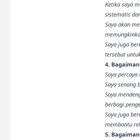
Ketika saya 
sistematis da
Saya akan men
memungkinkan
Saya juga ber
tersebut unt
4. Bagaiman
Saya percaya 
Saya senang b
Saya mendeng
berbagi peng
Saya juga ber
membantu rek
5. Bagaima