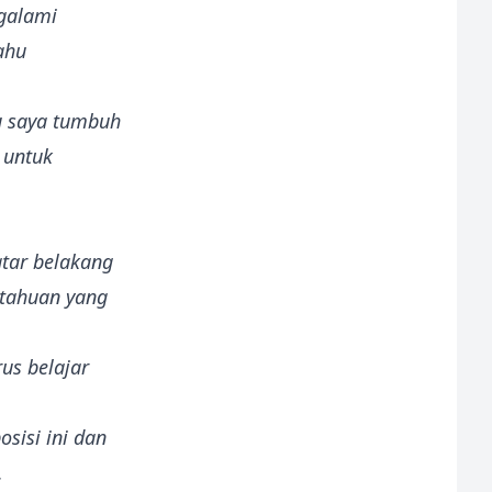
ngalami
ahu
u saya tumbuh
 untuk
atar belakang
etahuan yang
us belajar
osisi ini dan
.