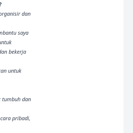
?
rganisir dan
embantu saya
untuk
dan bekerja
kan untuk
k tumbuh dan
ara pribadi,