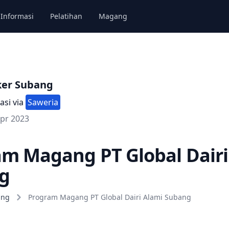
Informasi
Pelatihan
Magang
ker Subang
asi via
Saweria
Apr 2023
m Magang PT Global Dairi
g
ang
Program Magang PT Global Dairi Alami Subang