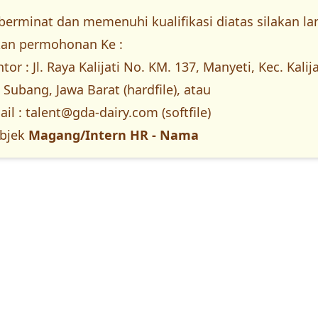
berminat dan memenuhi kualifikasi diatas silakan l
an permohonan Ke :
or : Jl. Raya Kalijati No. KM. 137, Manyeti, Kec. Kalija
Subang, Jawa Barat (hardfile), atau
il :
talent@gda-dairy.com
(softfile)
bjek
Magang/Intern HR - Nama