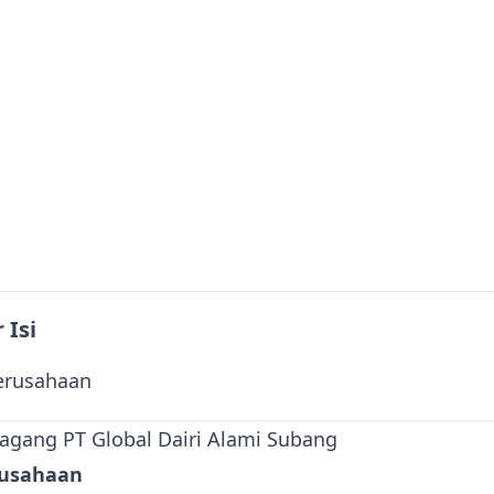
 Isi
erusahaan
rusahaan