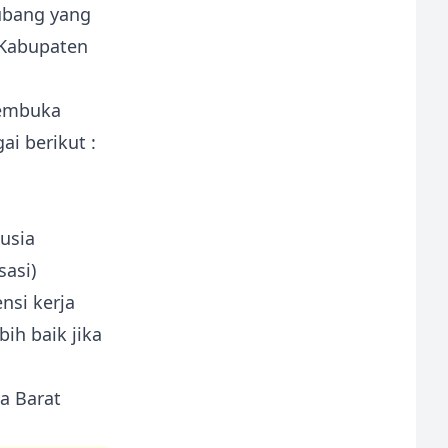
Subang yang
, Kabupaten
membuka
i berikut :
usia
sasi)
nsi kerja
ih baik jika
a Barat