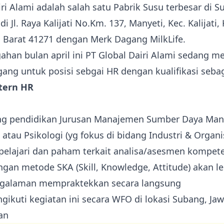
iri Alami adalah salah satu Pabrik Susu terbesar di 
di Jl. Raya Kalijati No.Km. 137, Manyeti, Kec. Kalijati
 Barat 41271 dengan Merk Dagang MilkLife.
ahan bulan april ini PT Global Dairi Alami sedang 
ng untuk posisi sebgai HR dengan kualifikasi sebaga
ntern HR
ang pendidikan Jurusan Manajemen Sumber Daya Man
atau Psikologi (yg fokus di bidang Industri & Organi
lajari dan paham terkait analisa/asesmen kompete
gan metode SKA (Skill, Knowledge, Attitude) akan leb
ngalaman mempraktekkan secara langsung
gikuti kegiatan ini secara WFO di lokasi Subang, Jaw
an