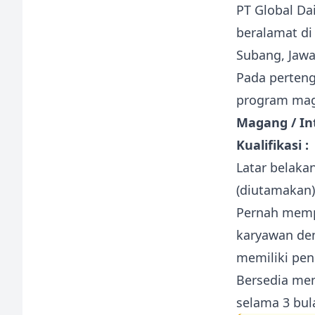
PT Global Da
beralamat di 
Subang, Jawa
Pada perteng
program maga
Magang / I
Kualifikasi :
Latar belak
(diutamakan) 
Pernah mempe
karyawan den
memiliki pe
Bersedia men
selama 3 bul