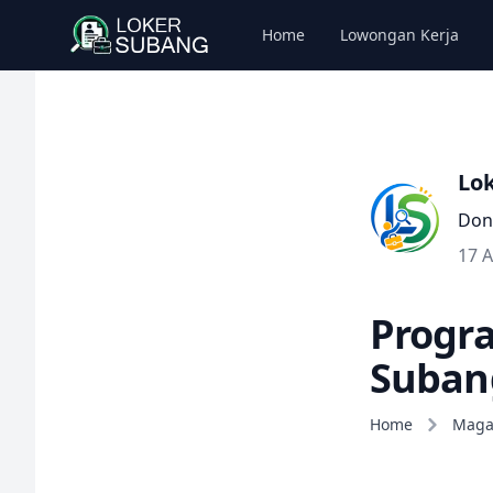
Home
Lowongan Kerja
Lo
Don
17 
Progra
Suban
Home
Mag