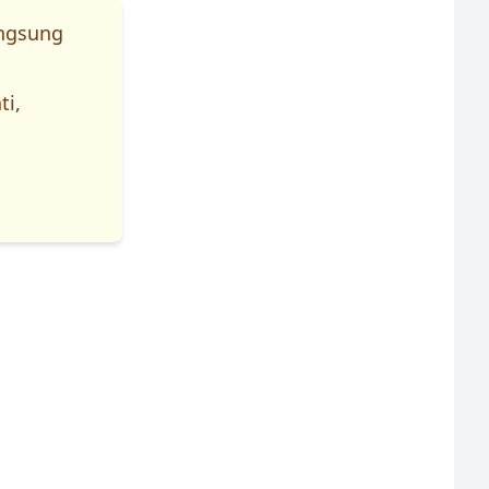
angsung
ti,