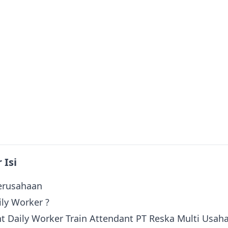
 Isi
erusahaan
ily Worker ?
 Daily Worker Train Attendant PT Reska Multi Usah