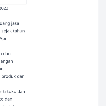
dang jasa
i sejak tahun
Api
n dan
Dengan
an,
m produk dan
erti toko dan
ko dan