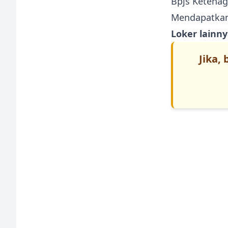
Bpjs Ketenag
Mendapatkan 
Loker lainny
Jika,