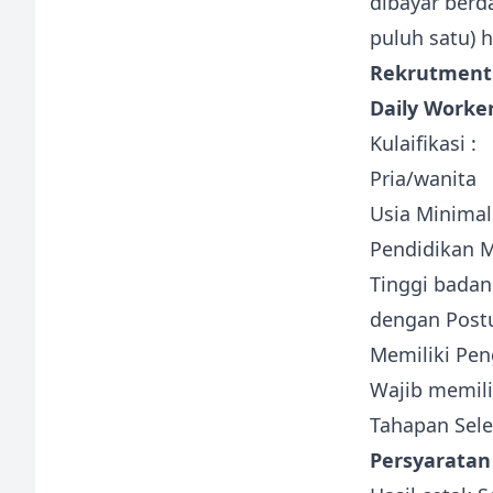
dibayar berd
puluh satu) h
Rekrutment 
Daily Worke
Kulaifikasi :
Pria/wanita
Usia Minimal
Pendidikan M
Tinggi badan
dengan Postu
Memiliki Pen
Wajib memilik
Tahapan Sele
Persyaratan