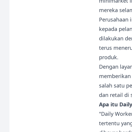
minimarket 
mereka selam
Perusahaan i
kepada pelan
dilakukan d
terus mener
produk.
Dengan layan
memberikan y
salah satu p
dan retail di
Apa itu Dail
"Daily Worke
tertentu yan