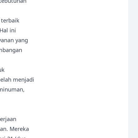
kebutuhan
terbaik
al ini
yanan yang
embangan
uk
telah menjadi
 minuman,
kerjaan
aan. Mereka