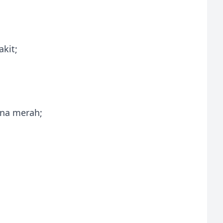
akit;
rna merah;