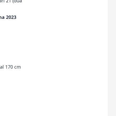
ri 21 (dua
ha 2023
al 170 cm