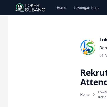
Home
Lowongan Kerja
Lo
Don
01 
Rekrut
Attend
Lowo
Home
Kerja