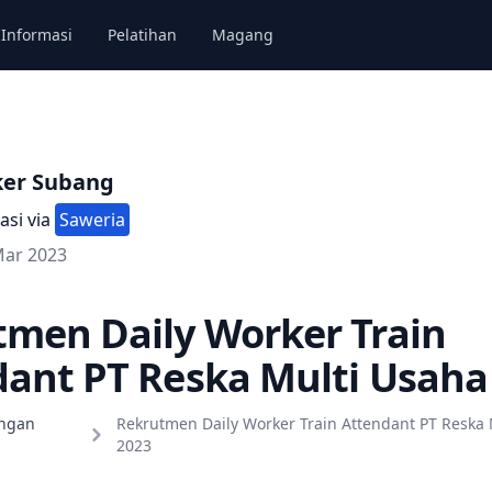
Informasi
Pelatihan
Magang
ker Subang
asi via
Saweria
Mar 2023
men Daily Worker Train
ant PT Reska Multi Usaha
ngan
Rekrutmen Daily Worker Train Attendant PT Reska 
2023