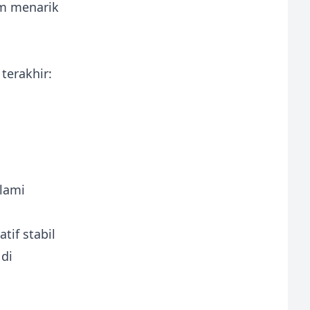
am menarik
terakhir:
lami
if stabil
di