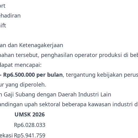
rt
ehadiran
ift
an dan Ketenagakerjaan
han tersebut, penghasilan operator produksi di be
dapat mencapai:
– Rp6.500.000 per bulan
, tergantung kebijakan per
r yang diperoleh.
 Gaji Subang dengan Daerah Industri Lain
andingan upah sektoral beberapa kawasan industri di
UMSK 2026
Rp6.028.033
ekasi
Rp5.941.759