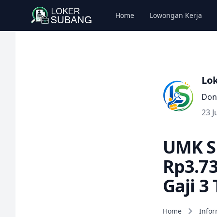
Home
Lowongan Kerja
Lo
Don
23 J
UMK S
Rp3.73
Gaji 3
Home
Infor