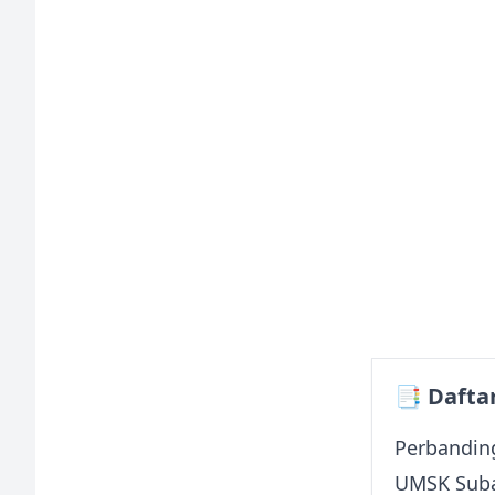
📑 Daftar
Perbandin
UMSK Sub