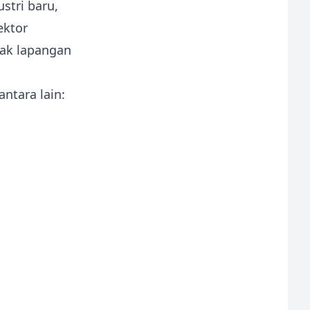
stri baru,
ektor
yak lapangan
ntara lain: