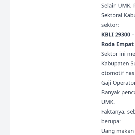
Selain UMK,
Sektoral Ka
sektor:
KBLI 29300 
Roda Empat 
Sektor ini m
Kabupaten Su
otomotif nas
Gaji Operato
Banyak penca
UMK.
Faktanya, s
berupa:
Uang makan