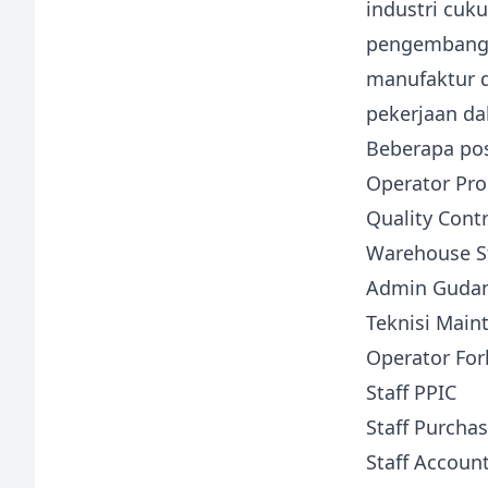
industri cuk
pengembanga
manufaktur 
pekerjaan da
Beberapa pos
Operator Pro
Quality Contr
Warehouse St
Admin Guda
Teknisi Main
Operator Fork
Staff PPIC
Staff Purcha
Staff Accoun