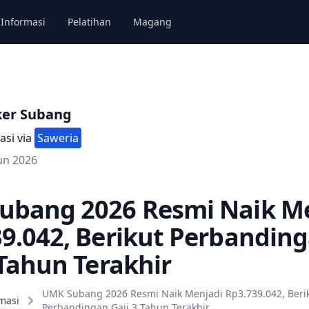
Informasi
Pelatihan
Magang
ker Subang
asi via
Saweria
un 2026
ubang 2026 Resmi Naik M
9.042, Berikut Perbandin
 Tahun Terakhir
UMK Subang 2026 Resmi Naik Menjadi Rp3.739.042, Beri
masi
Perbandingan Gaji 3 Tahun Terakhir