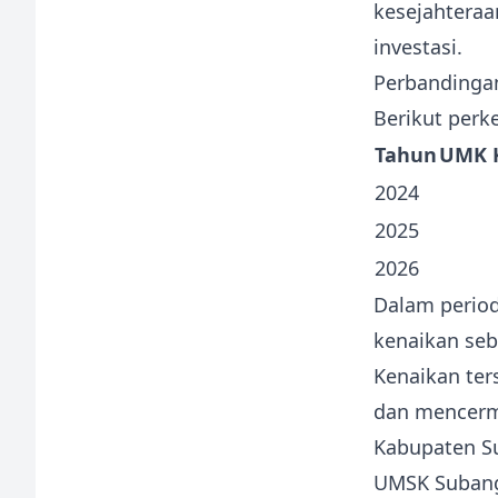
kesejahteraa
investasi.
Perbandinga
Berikut per
Tahun
UMK 
2024
2025
2026
Dalam perio
kenaikan se
Kenaikan ter
dan mencermi
Kabupaten S
UMSK Suban