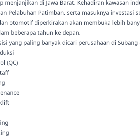
up menjanjikan di Jawa Barat. Kehadiran kawasan indu
n Pelabuhan Patimban, serta masuknya investasi s
dan otomotif diperkirakan akan membuka lebih ban
lam beberapa tahun ke depan.
isi yang paling banyak dicari perusahaan di Subang a
duksi
ol (QC)
aff
ng
tenance
lift
sing
ting