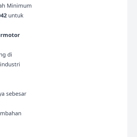
Upah Minimum
042
untuk
ermotor
ng di
industri
ya sebesar
tambahan