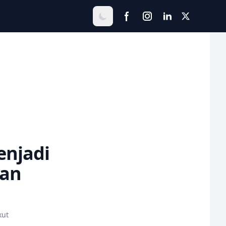
enjadi
gan
kut