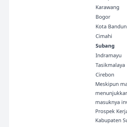
Karawang
Bogor
Kota Bandun
Cimahi
Subang
Indramayu
Tasikmalaya
Cirebon
Meskipun mas
menunjukkan
masuknya inv
Prospek Kerj
Kabupaten Su