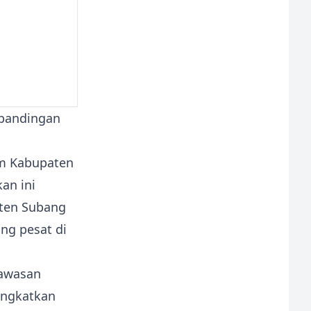
um Kabupaten
kan ini
aten Subang
ng pesat di
kawasan
ingkatkan