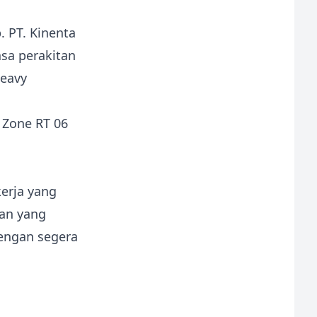
. PT. Kinenta
sa perakitan
heavy
l Zone RT 06
erja yang
kan yang
dengan segera