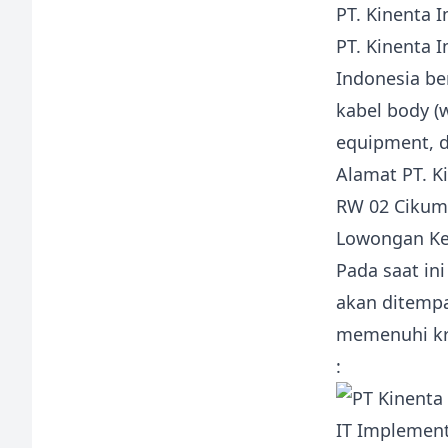
PT. Kinenta 
PT. Kinenta 
Indonesia be
kabel body (
equipment, d
Alamat PT. K
RW 02 Cikum
Lowongan Ker
Pada saat in
akan ditemp
memenuhi kri
:
IT Implement