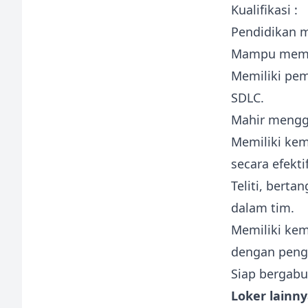
Kualifikasi :
Pendidikan m
Mampu memah
Memiliki pe
SDLC.
Mahir menggu
Memiliki ke
secara efektif
Teliti, bert
dalam tim.
Memiliki ke
dengan peng
Siap bergabu
Loker lainny