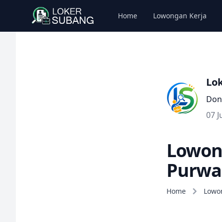
Home
Lowongan Kerja
Lo
Don
07 J
Lowong
Purwa
Home
Lowo