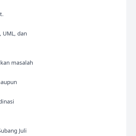
t.
, UML, dan
ikan masalah
 maupun
inasi
ubang Juli