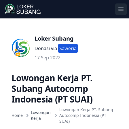
Ope
Loker Subang
Donasi via
Saweria
17 Sep 2022
Lowongan Kerja PT.
Subang Autocomp
Indonesia (PT SUAI)
Lowongan Kerja PT. Subang
Lowongan
Home
Autocomp Indonesia (PT
Kerja
SUAI)